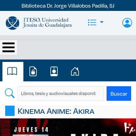
Pasar al contenido principal
Biblioteca Dr. Jorge Villalobos Padilla, SJ
Kinema Anime: Akira