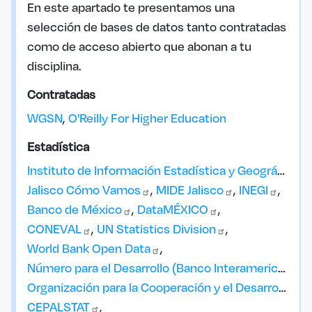
En este apartado te presentamos una
selección de bases de datos tanto contratadas
como de acceso abierto que abonan a tu
disciplina.
Contratadas
WGSN
O'Reilly For Higher Education
Estadística
Instituto de Información Estadística y Geográfica
(I
Jalisco Cómo
Vamos
MIDE
Jalisco
INEGI
Banco de
México
DataMÉXICO
CONEVAL
UN Statistics
Division
World Bank Open
Data
Número para el Desarrollo (Banco Interamericano de
Organización para la Cooperación y el Desarrollo Económico
CEPALSTAT