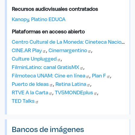
Recursos audiovisuales contratados
Kanopy
Platino EDUCA
Plataformas en acceso abierto
Centro Cultural de La Moneda: Cineteca Nacional
on
CINE.AR
Play
Cinemargentino
Culture
Unplugged
FilminLatino: canal
GratisMX
Filmoteca UNAM: Cine en
línea
Plan
F
Puerto de
Ideas
Retina
Latina
RTVE A la
Carta
TV5MONDEplus
TED
Talks
Bancos de imágenes