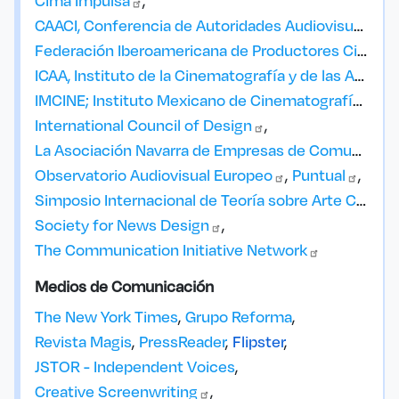
Cima
Impulsa
CAACI, Conferencia de Autoridades Audiovisuales y Cinematográficas de
Federación Iberoamericana de Productores Cinematográficos y
ICAA, Instituto de la Cinematografía y de las Artes
A
IMCINE; Instituto Mexicano de
Cinematografía
International Council of
Design
La Asociación Navarra de Empresas de
Comunicación
Observatorio Audiovisual
Europeo
Puntual
Simposio Internacional de Teoría sobre Arte Contemporáneo
Society for News
Design
The Communication Initiative
Network
Medios de Comunicación
The New York Times
Grupo Reforma
Revista Magis
PressReader
Flipster
JSTOR - Independent Voices
Creative
Screenwriting