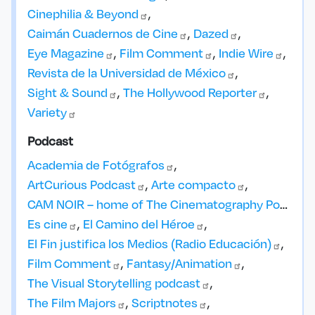
Cinephilia &
Beyond
Caimán Cuadernos de
Cine
Dazed
Eye
Magazine
Film
Comment
Indie
Wire
Revista de la Universidad de
México
Sight &
Sound
The Hollywood
Reporter
Variety
Podcast
Academia de
Fotógrafos
ArtCurious
Podcast
Arte
compacto
CAM NOIR – home of The Cinematography
Podcast
Es
cine
El Camino del
Héroe
El Fin justifica los Medios (Radio
Educación)
Film
Comment
Fantasy/Animation
The Visual Storytelling
podcast
The Film
Majors
Scriptnotes